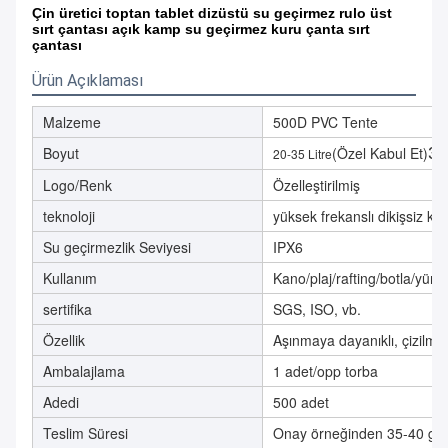
Çin üretici toptan tablet dizüstü su geçirmez rulo üst
sırt çantası açık kamp su geçirmez kuru çanta sırt
çantası
Ürün Açıklaması
Malzeme
500D PVC Tente
Boyut
(Özel Kabul Et)
30
20-35 Litre
Logo/Renk
Özelleştirilmiş
teknoloji
yüksek frekanslı dikişsiz ka
Su geçirmezlik Seviyesi
IPX6
Kullanım
Kano/plaj/rafting/botla/yür
sertifika
SGS, ISO, vb.
Özellik
Aşınmaya dayanıklı, çizilmey
Ambalajlama
1 adet/opp torba
Adedi
500 adet
Teslim Süresi
Onay örneğinden 35-40 gün