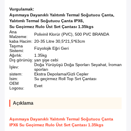
Vurgulamak:
Aşınmaya Dayanıklı Yalıtımlı Termal Soğutucu Çanta
,
Yalıtımlı Termal Soğutucu Çanta IPX6
,
Su Geçirmez Rulo Üst Sırt Çantası 1.35kgs
Ana
Polivinil Klorür (PVC), 500 PVC BRANDA
Malzeme:
kaba Hacim:
20-35 Litre 30,5*21,5*63cm
Taşıma
Fizyolojik Eğri Geri
Sistemi:
Ağırlık:
1.35kg
Dış görünüş:
yan şişe cebi
Doğa Yürüyüşü Doğa Sporları Seyahat, İroman
İşlev:
sporları
sistem:
Ekstra Depolama/Gizli Cepler
İsim:
Su geçirmez Roll Top Sırt Çantası
OEM
Evet
Logosu:
Açıklama
Aşınmaya Dayanıklı Yalıtımlı Termal Soğutucu Çanta
IPX6 Su Geçirmez Rulo Üst Sırt Çantası 1.35kgs