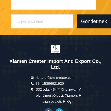
Göndermek
Xiamen Creater Import And Export Co.,
Ltd.
richard@xm-creater.com
86--15396621920
332 oda, 464 # Xinglinwan Y
olu, Jimei bölgesi, Xiamen, F
ujian eyaleti. R.P.Çin