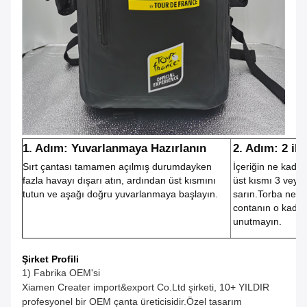
1. Adım: Yuvarlanmaya Hazırlanın
2. Adım: 2 il
Sırt çantası tamamen açılmış durumdayken
İçeriğin ne kadar
fazla havayı dışarı atın, ardından üst kısmını
üst kısmı 3 veya 
tutun ve aşağı doğru yuvarlanmaya başlayın.
sarın.Torba ne k
contanın o kadar
unutmayın.
Şirket Profili
1) Fabrika OEM'si
Xiamen Creater import&export Co.Ltd şirketi, 10+ YILDIR
profesyonel bir OEM çanta üreticisidir.Özel tasarım