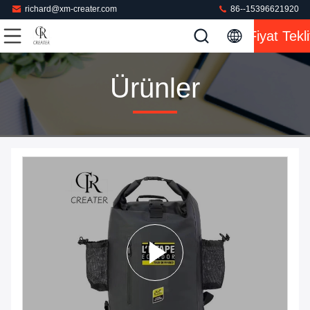
richard@xm-creater.com
86--15396621920
Fiyat Tekli
Ürünler