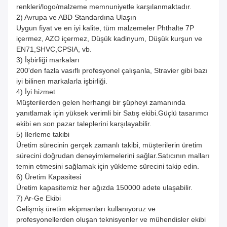
renkleri/logo/malzeme memnuniyetle karşılanmaktadır.
2) Avrupa ve ABD Standardına Ulaşın
Uygun fiyat ve en iyi kalite, tüm malzemeler Phthalte 7P
içermez, AZO içermez, Düşük kadinyum, Düşük kurşun ve
EN71,SHVC,CPSIA, vb.
3) İşbirliği markaları
200'den fazla vasıflı profesyonel çalışanla, Stravier gibi bazı
iyi bilinen markalarla işbirliği.
4) İyi hizmet
Müşterilerden gelen herhangi bir şüpheyi zamanında
yanıtlamak için yüksek verimli bir Satış ekibi.Güçlü tasarımcı
ekibi en son pazar taleplerini karşılayabilir.
5) İlerleme takibi
Üretim sürecinin gerçek zamanlı takibi, müşterilerin üretim
sürecini doğrudan deneyimlemelerini sağlar.Satıcının malları
temin etmesini sağlamak için yükleme sürecini takip edin.
6) Üretim Kapasitesi
Üretim kapasitemiz her ağızda 150000 adete ulaşabilir.
7) Ar-Ge Ekibi
Gelişmiş üretim ekipmanları kullanıyoruz ve
profesyonellerden oluşan teknisyenler ve mühendisler ekibi