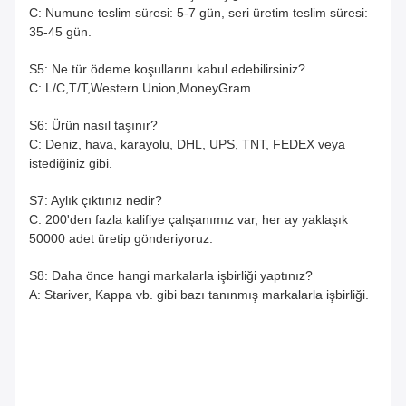
C: Numune teslim süresi: 5-7 gün, seri üretim teslim süresi:
35-45 gün.
S5: Ne tür ödeme koşullarını kabul edebilirsiniz?
C: L/C,T/T,Western Union,MoneyGram
S6: Ürün nasıl taşınır?
C: Deniz, hava, karayolu, DHL, UPS, TNT, FEDEX veya
istediğiniz gibi.
S7: Aylık çıktınız nedir?
C: 200'den fazla kalifiye çalışanımız var, her ay yaklaşık
50000 adet üretip gönderiyoruz.
S8: Daha önce hangi markalarla işbirliği yaptınız?
A: Stariver, Kappa vb. gibi bazı tanınmış markalarla işbirliği.