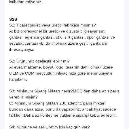
istihdam ediyoruz.
SSS
S1: Ticaret şirketi veya üretici fabrikası mısınız?
A: biz profesyonel bir üretici ve dizüstü bilgisayar sırt
çantası, eğlence çantası, okul sırt çantası, spor çantası ve
seyahat çantası vb. dahil olmak üzere çeşitli çantaların
ihracatçısıyız.
S2: Ürününüz özelleştirilebilir mi?
A: evet, malzeme, boyut, logo, tasarım dahil olmak üzere
OEM ve ODM mevcuttur, ihtiyacınıza göre memnuniyetle
karşılanır.
S3: Minimum Sipariş Miktarı nedir?MOQ'dan daha az sipariş
verebilir miyim?
C: Minimum Sipariş Miktarı 200 adettir.Sipariş miktarı
bundan daha azsa, bunu da yapabiliriz, ancak fiyat sadece
farklıdır.Daha az konteyner yükleme siparişi kabul edilebilir.
S4: Numune ve seri üretim için kaç gün var?