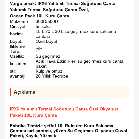
Vurgulamak:
IPX6 Yalıtımlı Termal Soğutucu Çanta
,
Yalıtımlı Termal Soğutucu Çanta Özel
,
Ocean Pack 10L Kuru Çanta
Malzeme:
300D/500D
Cinsiyet:
üniseks
15 L 20 L 30 L su geçirmez kuru saklama
hacim:
çantası
Boyut:
Özel Boyut
İlikleme
çile
Türü::
Özellik:
Su geçirmez
Açık Hava Etkinlikleri su geçirmez kuru çanta
kullanım:
paketi
stil:
Kulp ve omuz
avantaj:
20 Yıllık Tecrübe
Açıklama
IPX6 Yalıtımlı Termal Soğutucu Çanta Özel Okyanus
Paketi 10L Kuru Çanta
Fabrika Temizle şeffaf 10l Rulo üst Kuru Saklama
Çantası sırt çantası, yüzen Su Geçirmez Okyanus Çuval
Paketi, Kayık, Yüzmek