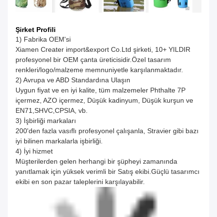
Şirket Profili
1) Fabrika OEM'si
Xiamen Creater import&export Co.Ltd şirketi, 10+ YILDIR
profesyonel bir OEM çanta üreticisidir.Özel tasarım
renkleri/logo/malzeme memnuniyetle karşılanmaktadır.
2) Avrupa ve ABD Standardına Ulaşın
Uygun fiyat ve en iyi kalite, tüm malzemeler Phthalte 7P
içermez, AZO içermez, Düşük kadinyum, Düşük kurşun ve
EN71,SHVC,CPSIA, vb.
3) İşbirliği markaları
200'den fazla vasıflı profesyonel çalışanla, Stravier gibi bazı
iyi bilinen markalarla işbirliği.
4) İyi hizmet
Müşterilerden gelen herhangi bir şüpheyi zamanında
yanıtlamak için yüksek verimli bir Satış ekibi.Güçlü tasarımcı
ekibi en son pazar taleplerini karşılayabilir.