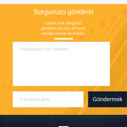
Sorgunuzu gönderin
Lütfen bize isteğinizi 
gönderin ve size en kısa 
sürede cevap vereceğiz.
Göndermek