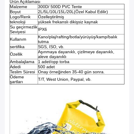
Ürün Açıklaması
Malzeme
300D/ 500D PVC Tente
Boyut
2L/5L/10L/15L/20L(Özel Kabul Edilir)
Logo/Renk
Özelleştirilmiş
teknoloji
yüksek frekanslı dikişsiz kaynak
Su geçirmezlik
IPX6
Seviyesi
Kano/plaj/rafting/botla/yürüyüş/kamp/balık
Kullanım
tutma
sertifika
SGS, ISO, vb.
Aşınmaya dayanıklı, çizilmeye dayanıklı,
Özellik
aleve dayanıklı
Ambalajlama
1 adet/opp torba
Adedi
500 adet
Teslim Süresi
Onay örneğinden 35-40 gün sonra.
Ödeme
T/T, West Union, Paypal, vb.
şartları