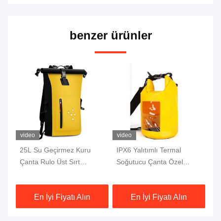
benzer ürünler
video
video
vi
25L Su Geçirmez Kuru
IPX6 Yalıtımlı Termal
50
Çanta Rulo Üst Sırt
Soğutucu Çanta Özel
Da
ez
Çantası Yırtılma Direnci
Okyanus Paketi 10L Kuru
Ok
OEM Kabul
Çanta
Ça
En İyi Fiyatı Alın
En İyi Fiyatı Alın
İç