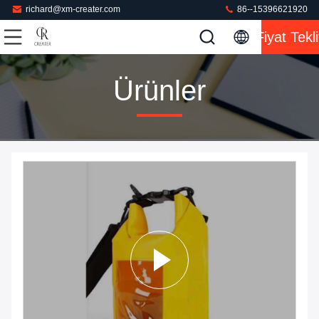
richard@xm-creater.com
86--15396621920
Fiyat Tekli
Ürünler