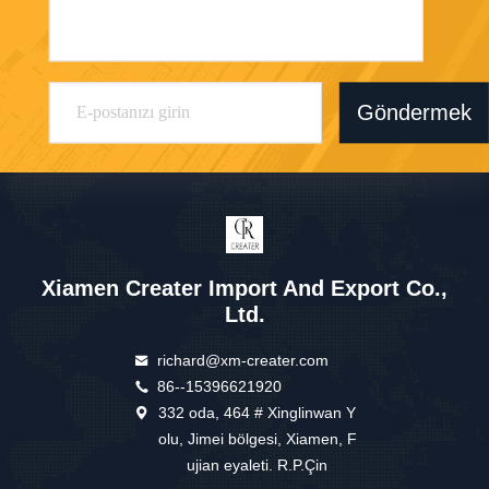
Göndermek
Xiamen Creater Import And Export Co.,
Ltd.
richard@xm-creater.com
86--15396621920
332 oda, 464 # Xinglinwan Y
olu, Jimei bölgesi, Xiamen, F
ujian eyaleti. R.P.Çin