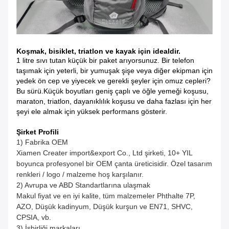
Koşmak, bisiklet, triatlon ve kayak için idealdir.
1 litre sıvı tutan küçük bir paket arıyorsunuz. Bir telefon
taşımak için yeterli, bir yumuşak şişe veya diğer ekipman için
yedek ön cep ve yiyecek ve gerekli şeyler için omuz cepleri?
Bu sürü.Küçük boyutları geniş çaplı ve öğle yemeği koşusu,
maraton, triatlon, dayanıklılık koşusu ve daha fazlası için her
şeyi ele almak için yüksek performans gösterir.
Şirket Profili
1) Fabrika OEM
Xiamen Creater import&export Co., Ltd şirketi, 10+ YIL
boyunca profesyonel bir OEM çanta üreticisidir. Özel tasarım
renkleri / logo / malzeme hoş karşılanır.
2) Avrupa ve ABD Standartlarına ulaşmak
Makul fiyat ve en iyi kalite, tüm malzemeler Phthalte 7P,
AZO, Düşük kadinyum, Düşük kurşun ve EN71, SHVC,
CPSIA, vb.
3) İşbirliği markaları