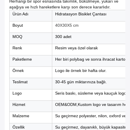
Herhangi bir spor esnasında takımlık, bükülmeye, yukarı ve
aşağıya ve hızlı hareketlere karşı son derece kararlıdır.
Ürün Adı
Hidratasyon Bisiklet Çantası
Boyut
40X30X5 cm
MOQ
300 adet
Renk
Resim veya özel olarak
Paketleme
Her biri polybag ve sonra ihracat karton
Örnek
Logo ile örnek bir hafta olur.
Teslimat
30-45 gün miktarınıza bağlı.
Logo
Seris baskı, süsleme veya kauçuk logos
Hizmet
OEM&ODM,Kustom logo ve tasarım hoş g
Malzeme
Su geçirmez polyester, nilon, oxford ve
Özellik
Su geçirmez, dayanıklı, büyük kapasiteli