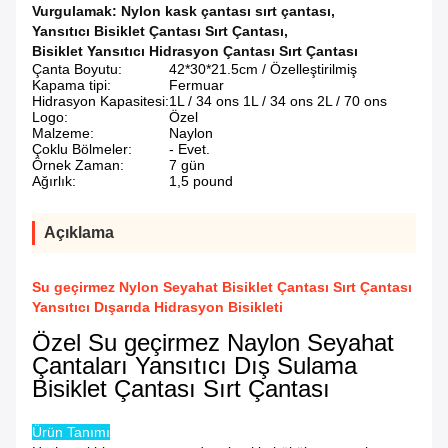
Vurgulamak:
Nylon kask çantası sırt çantası
,
Yansıtıcı Bisiklet Çantası Sırt Çantası
,
Bisiklet Yansıtıcı Hidrasyon Çantası Sırt Çantası
Çanta Boyutu:
42*30*21.5cm / Özelleştirilmiş
Kapama tipi:
Fermuar
Hidrasyon Kapasitesi:
1L / 34 ons 1L / 34 ons 2L / 70 ons
Logo:
Özel
Malzeme:
Naylon
Çoklu Bölmeler:
- Evet.
Örnek Zaman:
7 gün
Ağırlık:
1,5 pound
Açıklama
Su geçirmez Nylon Seyahat Bisiklet Çantası Sırt Çantası
Yansıtıcı Dışarıda Hidrasyon Bisikleti
Özel Su geçirmez Naylon Seyahat
Çantaları Yansıtıcı Dış Sulama
Bisiklet Çantası Sırt Çantası
Ürün Tanımı