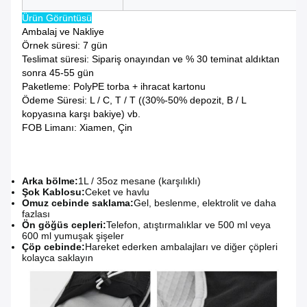
Ürün Görüntüsü
Ambalaj ve Nakliye
Örnek süresi: 7 gün
Teslimat süresi: Sipariş onayından ve % 30 teminat aldıktan
sonra 45-55 gün
Paketleme: PolyPE torba + ihracat kartonu
Ödeme Süresi: L / C, T / T ((30%-50% depozit, B / L
kopyasına karşı bakiye) vb.
FOB Limanı: Xiamen, Çin
Arka bölme:
1L / 35oz mesane (karşılıklı)
Şok Kablosu:
Ceket ve havlu
Omuz cebinde saklama:
Gel, beslenme, elektrolit ve daha
fazlası
Ön göğüs cepleri:
Telefon, atıştırmalıklar ve 500 ml veya
600 ml yumuşak şişeler
Çöp cebinde:
Hareket ederken ambalajları ve diğer çöpleri
kolayca saklayın