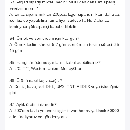
S3: Asgari sipariş miktarı nedir? MOQ'dan daha az sipariş
verebilir miyim?
A: En az sipariş miktarı 200pcs. Eğer sipariş miktarı daha az
ise, biz de yapabiliriz, ama fiyat sadece farklı. Daha az
konteyner yük siparişi kabul edilebilir.
S4: Örnek ve seri üretim için kaç gün?
A: Örnek teslim süresi: 5-7 gün, seri üretim teslim süresi: 35-
45 gün.
S5: Hangi tür ödeme şartlarını kabul edebilirsiniz?
A: L/C, T/T, Western Union, MoneyGram
S6: Ürünü nasıl taşıyacağız?
A: Deniz, hava, yol, DHL, UPS, TNT, FEDEX veya istediğiniz
gibi.
S7: Aylık üretiminiz nedir?
A: 200'den fazla yetenekli işçimiz var, her ay yaklaşık 50000
adet üretiyoruz ve gönderiyoruz.