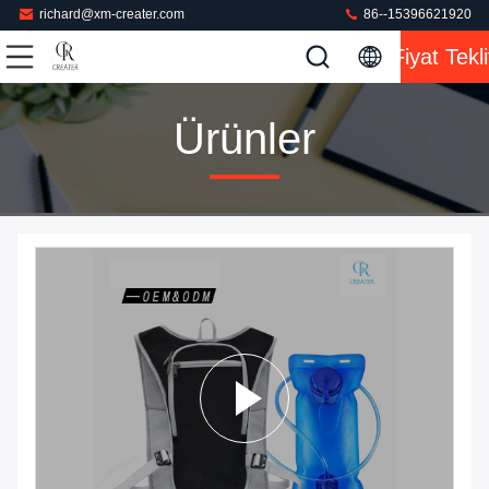
richard@xm-creater.com
86--15396621920
Fiyat Tekli
Ürünler