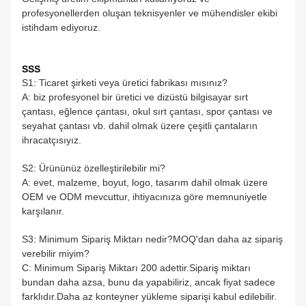
profesyonellerden oluşan teknisyenler ve mühendisler ekibi
istihdam ediyoruz.
SSS
S1: Ticaret şirketi veya üretici fabrikası mısınız?
A: biz profesyonel bir üretici ve dizüstü bilgisayar sırt
çantası, eğlence çantası, okul sırt çantası, spor çantası ve
seyahat çantası vb. dahil olmak üzere çeşitli çantaların
ihracatçısıyız.
S2: Ürününüz özelleştirilebilir mi?
A: evet, malzeme, boyut, logo, tasarım dahil olmak üzere
OEM ve ODM mevcuttur, ihtiyacınıza göre memnuniyetle
karşılanır.
S3: Minimum Sipariş Miktarı nedir?MOQ'dan daha az sipariş
verebilir miyim?
C: Minimum Sipariş Miktarı 200 adettir.Sipariş miktarı
bundan daha azsa, bunu da yapabiliriz, ancak fiyat sadece
farklıdır.Daha az konteyner yükleme siparişi kabul edilebilir.