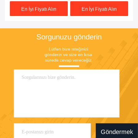
mavi
En İyi Fiyatı Alın
En İyi Fiyatı Alın
Sorgunuzu gönderin
Lütfen bize isteğinizi 
gönderin ve size en kısa 
sürede cevap vereceğiz.
Göndermek