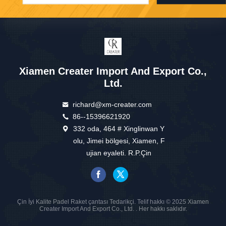
Xiamen Creater Import And Export Co.,
Ltd.
richard@xm-creater.com
86--15396621920
332 oda, 464 # Xinglinwan Y
olu, Jimei bölgesi, Xiamen, F
ujian eyaleti. R.P.Çin
Çin İyi Kalite Padel Raket çantası Tedarikçi. Telif hakkı © 2025 Xiamen
Creater Import And Export Co., Ltd. . Her hakkı saklıdır.