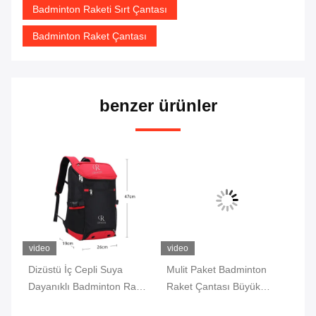
Badminton Raketi Sırt Çantası
Badminton Raket Çantası
benzer ürünler
video
video
vi
n
Dizüstü İç Cepli Suya
Mulit Paket Badminton
Ba
Dayanıklı Badminton Raket
Raket Çantası Büyük
Sı
a
Çantası Anti Hırsızlık
Kapasiteli beyaz / yeşil /
Bö