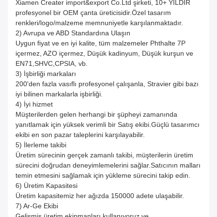
Xiamen Creater import&export Co.Ltd şirketi, 10+ YILDIR
profesyonel bir OEM çanta üreticisidir.Özel tasarım
renkleri/logo/malzeme memnuniyetle karşılanmaktadır.
2) Avrupa ve ABD Standardına Ulaşın
Uygun fiyat ve en iyi kalite, tüm malzemeler Phthalte 7P
içermez, AZO içermez, Düşük kadinyum, Düşük kurşun ve
EN71,SHVC,CPSIA, vb.
3) İşbirliği markaları
200'den fazla vasıflı profesyonel çalışanla, Stravier gibi bazı
iyi bilinen markalarla işbirliği.
4) İyi hizmet
Müşterilerden gelen herhangi bir şüpheyi zamanında
yanıtlamak için yüksek verimli bir Satış ekibi.Güçlü tasarımcı
ekibi en son pazar taleplerini karşılayabilir.
5) İlerleme takibi
Üretim sürecinin gerçek zamanlı takibi, müşterilerin üretim
sürecini doğrudan deneyimlemelerini sağlar.Satıcının malları
temin etmesini sağlamak için yükleme sürecini takip edin.
6) Üretim Kapasitesi
Üretim kapasitemiz her ağızda 150000 adete ulaşabilir.
7) Ar-Ge Ekibi
Gelişmiş üretim ekipmanları kullanıyoruz ve