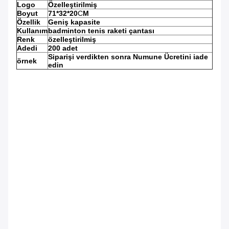
Logo
Özelleştirilmiş
Boyut
71*32*20
C
M
Özellik
Geniş kapasite
Kullanım
badminton tenis raketi çantası
Renk
özelleştirilmiş
Adedi
200 adet
Siparişi verdikten sonra Numune Ücretini iade
örnek
edin