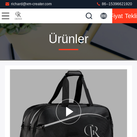
richard@xm-creater.com
86--15396621920
Fiyat Tekli
Ürünler