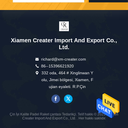
Xiamen Creater Import And Export Co.,
Ltd.
richard@xm-creater.com
86--15396621920
332 oda, 464 # Xinglinwan Y
olu, Jimei bölgesi, Xiamen, F
ujian eyaleti. R.P.Çin
Çin İyi Kalite Padel Raket çantası Tedarikçi. Telif hakkı © 2025 Xiamen
Creater Import And Export Co., Ltd. . Her hakkı saklıdır.