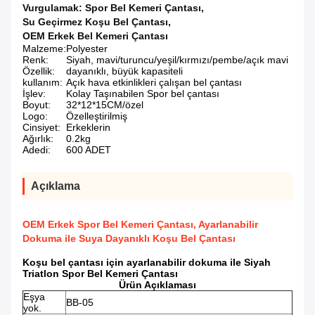
Vurgulamak:
Spor Bel Kemeri Çantası
,
Su Geçirmez Koşu Bel Çantası
,
OEM Erkek Bel Kemeri Çantası
Malzeme:
Polyester
Renk:
Siyah, mavi/turuncu/yeşil/kırmızı/pembe/açık mavi
Özellik:
dayanıklı, büyük kapasiteli
kullanım:
Açık hava etkinlikleri çalışan bel çantası
İşlev:
Kolay Taşınabilen Spor bel çantası
Boyut:
32*12*15CM/özel
Logo:
Özelleştirilmiş
Cinsiyet:
Erkeklerin
Ağırlık:
0.2kg
Adedi:
600 ADET
Açıklama
OEM Erkek Spor Bel Kemeri Çantası, Ayarlanabilir
Dokuma ile Suya Dayanıklı Koşu Bel Çantası
Koşu bel çantası için ayarlanabilir dokuma ile Siyah
Triatlon Spor Bel Kemeri Çantası
Ürün Açıklaması
Eşya
BB-05
yok.