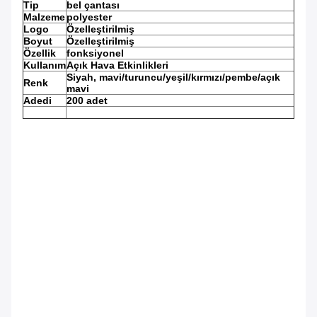
Tip
bel çantası
Malzeme
polyester
Logo
Özelleştirilmiş
Boyut
Özelleştirilmiş
Özellik
fonksiyonel
Kullanım
Açık Hava Etkinlikleri
Siyah, mavi/turuncu/yeşil/kırmızı/pembe/açık
Renk
mavi
Adedi
200 adet