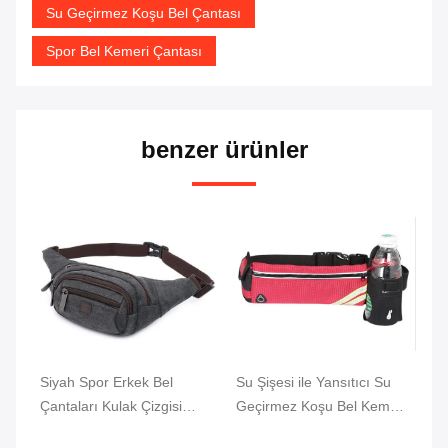
Su Geçirmez Koşu Bel Çantası
Spor Bel Kemeri Çantası
benzer ürünler
Siyah Spor Erkek Bel
Su Şişesi ile Yansıtıcı Su
Su
lı
Çantaları Kulak Çizgisi
Geçirmez Koşu Bel Kemeri
Ke
Delikli Namlu Şekilli
Çantası
Öz