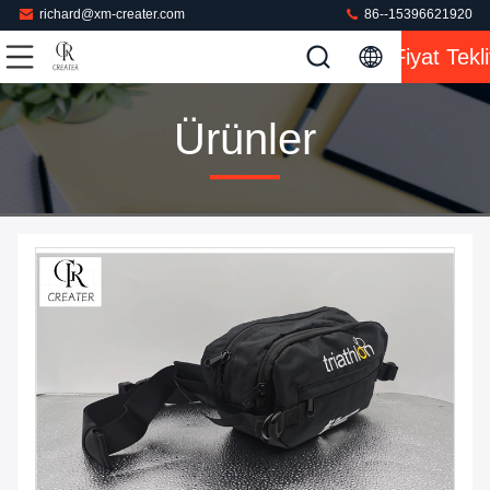
richard@xm-creater.com
86--15396621920
Fiyat Tekli
Ürünler