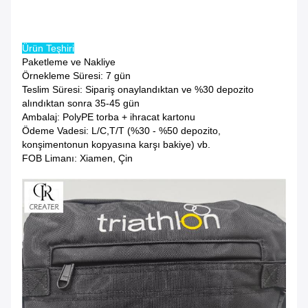
Ürün Teşhiri
Paketleme ve Nakliye
Örnekleme Süresi: 7 gün
Teslim Süresi: Sipariş onaylandıktan ve %30 depozito
alındıktan sonra 35-45 gün
Ambalaj: PolyPE torba + ihracat kartonu
Ödeme Vadesi: L/C,T/T (%30 - %50 depozito,
konşimentonun kopyasına karşı bakiye) vb.
FOB Limanı: Xiamen, Çin