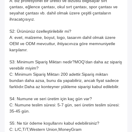
A: biz profesyonel bir üretici ve dizüstü bilgisayar sırt
çantası, eğlence çantası, okul sırt çantası, spor çantası ve
seyahat çantası vb. dahil olmak üzere çeşitli çantaların
ihracatçısıyız.
S2: Ürününüz özelleştirilebilir mi?
A: evet, malzeme, boyut, logo, tasarım dahil olmak üzere
OEM ve ODM mevcuttur, ihtiyacınıza göre memnuniyetle
karşılanır.
S3: Minimum Sipariş Miktarı nedir?MOQ'dan daha az sipariş
verebilir miyim?
C: Minimum Sipariş Miktarı 200 adettir.Sipariş miktarı
bundan daha azsa, bunu da yapabiliriz, ancak fiyat sadece
farklıdır.Daha az konteyner yükleme siparişi kabul edilebilir.
S4: Numune ve seri üretim için kaç gün var?
C: Numune teslim süresi: 5-7 gün, seri üretim teslim süresi:
35-45 gün.
S5: Ne tür ödeme koşullarını kabul edebilirsiniz?
C: L/C,T/T,Western Union,MoneyGram