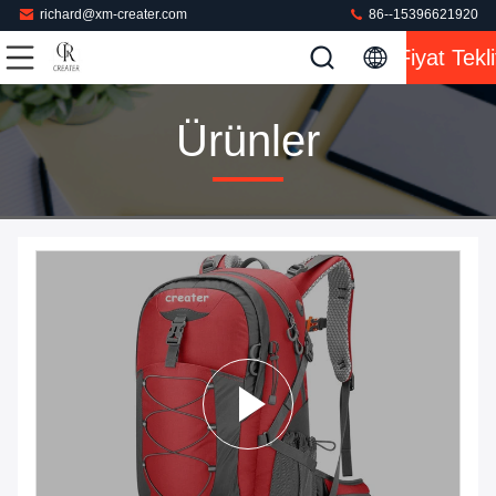
richard@xm-creater.com
86--15396621920
Fiyat Tekli
Ürünler