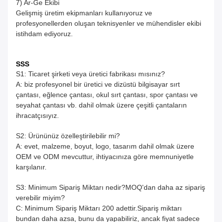
7) Ar-Ge Ekibi
Gelişmiş üretim ekipmanları kullanıyoruz ve
profesyonellerden oluşan teknisyenler ve mühendisler ekibi
istihdam ediyoruz.
SSS
S1: Ticaret şirketi veya üretici fabrikası mısınız?
A: biz profesyonel bir üretici ve dizüstü bilgisayar sırt
çantası, eğlence çantası, okul sırt çantası, spor çantası ve
seyahat çantası vb. dahil olmak üzere çeşitli çantaların
ihracatçısıyız.
S2: Ürününüz özelleştirilebilir mi?
A: evet, malzeme, boyut, logo, tasarım dahil olmak üzere
OEM ve ODM mevcuttur, ihtiyacınıza göre memnuniyetle
karşılanır.
S3: Minimum Sipariş Miktarı nedir?MOQ'dan daha az sipariş
verebilir miyim?
C: Minimum Sipariş Miktarı 200 adettir.Sipariş miktarı
bundan daha azsa, bunu da yapabiliriz, ancak fiyat sadece