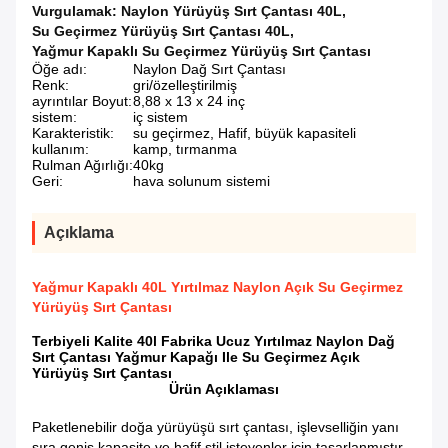
Vurgulamak:
Naylon Yürüyüş Sırt Çantası 40L
,
Su Geçirmez Yürüyüş Sırt Çantası 40L
,
Yağmur Kapaklı Su Geçirmez Yürüyüş Sırt Çantası
Öğe adı:
Naylon Dağ Sırt Çantası
Renk:
gri/özelleştirilmiş
ayrıntılar Boyut:
8,88 x 13 x 24 inç
sistem:
iç sistem
Karakteristik:
su geçirmez, Hafif, büyük kapasiteli
kullanım:
kamp, ​​tırmanma
Rulman Ağırlığı:
40kg
Geri:
hava solunum sistemi
Açıklama
Yağmur Kapaklı 40L Yırtılmaz Naylon Açık Su Geçirmez
Yürüyüş Sırt Çantası
Terbiyeli Kalite 40l Fabrika Ucuz Yırtılmaz Naylon Dağ
Sırt Çantası Yağmur Kapağı Ile Su Geçirmez Açık
Yürüyüş Sırt Çantası
Ürün Açıklaması
Paketlenebilir doğa yürüyüşü sırt çantası, işlevselliğin yanı
sıra geniş kapasite ve hafif stil isteyenler için tasarlanmıştır.