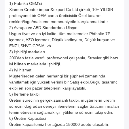
1) Fabrika OEM'si
Xiamen Creater import&export Co.Ltd şirketi, 10+ YILDIR
profesyonel bir OEM çanta üreticisidir.Özel tasarım
renkleri/logo/malzeme memnuniyetle karşılanmaktadır.
2) Avrupa ve ABD Standardına Ulaşın
Uygun fiyat ve en iyi kalite, tüm malzemeler Phthalte 7P
içermez, AZO içermez, Düşük kadinyum, Düşük kurşun ve
EN71,SHVC,CPSIA, vb.
3) İşbirliği markaları
200'den fazla vasıflı profesyonel çalışanla, Stravier gibi bazı
iyi bilinen markalarla işbirliği.
4) İyi hizmet
Müşterilerden gelen herhangi bir şüpheyi zamanında
yanıtlamak için yüksek verimli bir Satış ekibi.Güçlü tasarımcı
ekibi en son pazar taleplerini karşılayabilir.
5) İlerleme takibi
Üretim sürecinin gerçek zamanlı takibi, müşterilerin üretim
sürecini doğrudan deneyimlemelerini sağlar.Satıcının malları
temin etmesini sağlamak için yükleme sürecini takip edin.
6) Üretim Kapasitesi
Üretim kapasitemiz her ağızda 150000 adete ulaşabilir.