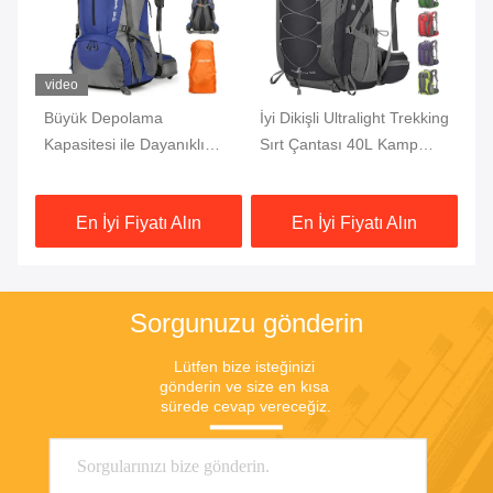
video
vi
İyi Dikişli Ultralight Trekking
Kuru Cepli Büyük
Ya
Sırt Çantası 40L Kamp
Kapasiteli Hafif Yürüyüş
Yı
Tırmanışı Bisiklete binme
Sırt Çantası 45L 50L 55L
Ge
İçin Suya Dayanıklı
Ça
En İyi Fiyatı Alın
En İyi Fiyatı Alın
Sorgunuzu gönderin
Lütfen bize isteğinizi 
gönderin ve size en kısa 
sürede cevap vereceğiz.