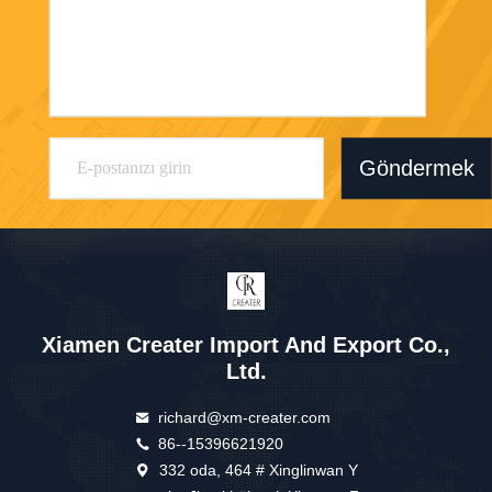
Göndermek
Xiamen Creater Import And Export Co.,
Ltd.
richard@xm-creater.com
86--15396621920
332 oda, 464 # Xinglinwan Y