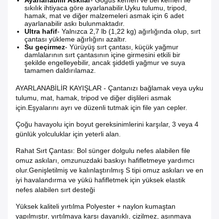
Ayarlanabilir Askılar
- Göğüs kemeri ve bel kemeri ile
sıkılık ihtiyaca göre ayarlanabilir.Uyku tulumu, tripod,
hamak, mat ve diğer malzemeleri asmak için 6 adet
ayarlanabilir askı bulunmaktadır.
Ultra hafif
- Yalnızca 2,7 lb (1,22 kg) ağırlığında olup, sırt
çantası yükleme ağırlığını azaltır.
Su geçirmez
- Yürüyüş sırt çantası, küçük yağmur
damlalarının sırt çantasının içine girmesini etkili bir
şekilde engelleyebilir, ancak şiddetli yağmur ve suya
tamamen daldırılamaz.
AYARLANABİLİR KAYIŞLAR - Çantanızı bağlamak veya uyku
tulumu, mat, hamak, tripod ve diğer dişlileri asmak
için.Eşyalarını ayrı ve düzenli tutmak için file yan cepler.
Çoğu havayolu için boyut gereksinimlerini karşılar, 3 veya 4
günlük yolculuklar için yeterli alan.
Rahat Sırt Çantası: Bol sünger dolgulu nefes alabilen file
omuz askıları, omzunuzdaki baskıyı hafifletmeye yardımcı
olur.Genişletilmiş ve kalınlaştırılmış S tipi omuz askıları ve en
iyi havalandırma ve yükü hafifletmek için yüksek elastik
nefes alabilen sırt desteği
Yüksek kaliteli yırtılma Polyester + naylon kumaştan
yapılmıştır, yırtılmaya karşı dayanıklı, çizilmez, aşınmaya