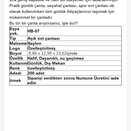
Pratik günlük çanta, seyahat çantası, spor sırt çantası vb.
olarak kullanılırken tüm günlük ihtiyaçlarınızı taşımak için
mükemmel bir çantadır.
Bu tür bir çanta arıyorsanız, işte bu!!!
Eşya
HB-07
yok.
Tip
Açık sırt çantası
Malzeme
Naylon
Logo
Özelleştirilmiş
Boyut
8,86 x 12,99 x 23,62
içinde
Özellik
Hafif, Dayanıklı, su geçirmez
Kullanım
Günlük, Dış Mekan
Renk
özelleştirilmiş
Adedi
200 adet
Siparişi verdikten sonra Numune Ücretini iade
örnek
edin