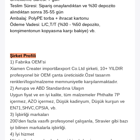
Teslim Süresi: Sipariş onaylandıktan ve %30 depozito
alındıktan sonra 35-55 gün
Ambalaj: PolyPE torba + ihracat kartonu
Ödeme Vadesi: L/C,T/T (%30 - %50 depozito,
konşimentonun kopyasına karşı bakiye) vb.
Şirket Profili
1) Fabrika OEM'si
Xiamen Creater import&export Co.Ltd şirketi, 10+ YILDIR
profesyonel bir OEM çanta üreticisidir.Özel tasarım
renkleri/logo/malzeme memnuniyetle karşılanmaktadır.
2) Avrupa ve ABD Standardına Ulaşın
Uygun fiyat ve en iyi kalite, tüm malzemeler Phthalte 7P
içermez, AZO içermez, Düşük kadinyum, Düşük kurşun ve
EN71,SHVC,CPSIA, vb.
3) İşbirliği markaları
200'den fazla vasıflı profesyonel çalışanla, Stravier gibi bazı
iyi bilinen markalarla işbirliği.
4) İyi hizmet