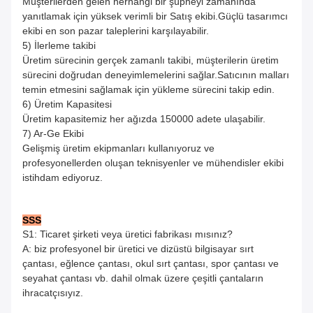
Müşterilerden gelen herhangi bir şüpheyi zamanında
yanıtlamak için yüksek verimli bir Satış ekibi.Güçlü tasarımcı
ekibi en son pazar taleplerini karşılayabilir.
5) İlerleme takibi
Üretim sürecinin gerçek zamanlı takibi, müşterilerin üretim
sürecini doğrudan deneyimlemelerini sağlar.Satıcının malları
temin etmesini sağlamak için yükleme sürecini takip edin.
6) Üretim Kapasitesi
Üretim kapasitemiz her ağızda 150000 adete ulaşabilir.
7) Ar-Ge Ekibi
Gelişmiş üretim ekipmanları kullanıyoruz ve
profesyonellerden oluşan teknisyenler ve mühendisler ekibi
istihdam ediyoruz.
SSS
S1: Ticaret şirketi veya üretici fabrikası mısınız?
A: biz profesyonel bir üretici ve dizüstü bilgisayar sırt
çantası, eğlence çantası, okul sırt çantası, spor çantası ve
seyahat çantası vb. dahil olmak üzere çeşitli çantaların
ihracatçısıyız.