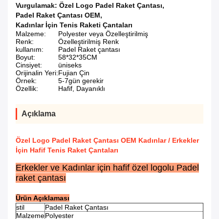
Vurgulamak:
Özel Logo Padel Raket Çantası
,
Padel Raket Çantası OEM
,
Kadınlar İçin Tenis Raketi Çantaları
Malzeme:
Polyester veya Özelleştirilmiş
Renk:
Özelleştirilmiş Renk
kullanım:
Padel Raket çantası
Boyut:
58*32*35CM
Cinsiyet:
üniseks
Orijinalin Yeri:
Fujian Çin
Örnek:
5-7gün gerekir
Özellik:
Hafif, Dayanıklı
Açıklama
Özel Logo Padel Raket Çantası OEM Kadınlar / Erkekler
İçin Hafif Tenis Raket Çantaları
Erkekler ve Kadınlar için hafif özel logolu Padel
raket çantası
Ürün Açıklaması
stil
Padel Raket Çantası
Malzeme
Polyester