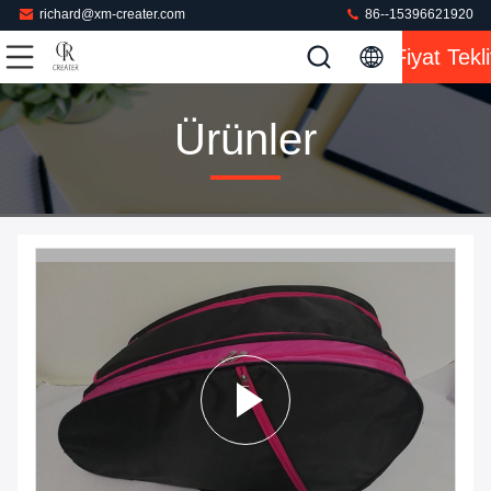
richard@xm-creater.com
86--15396621920
Fiyat Tekli
Ürünler