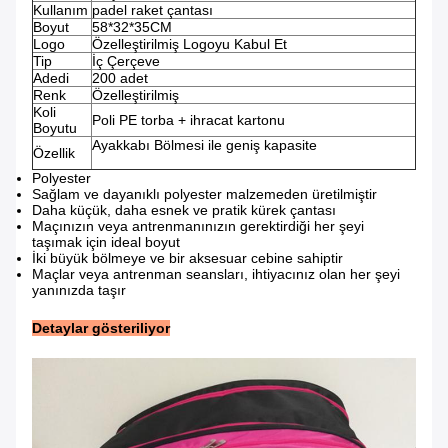
Kullanım
padel raket çantası
Boyut
58*32*35CM
Logo
Özelleştirilmiş Logoyu Kabul Et
Tip
İç Çerçeve
Adedi
200 adet
Renk
Özelleştirilmiş
Koli
Poli PE torba + ihracat kartonu
Boyutu
Ayakkabı Bölmesi ile geniş kapasite
Özellik
Polyester
Sağlam ve dayanıklı polyester malzemeden üretilmiştir
Daha küçük, daha esnek ve pratik kürek çantası
Maçınızın veya antrenmanınızın gerektirdiği her şeyi
taşımak için ideal boyut
İki büyük bölmeye ve bir aksesuar cebine sahiptir
Maçlar veya antrenman seansları, ihtiyacınız olan her şeyi
yanınızda taşır
Detaylar gösteriliyor