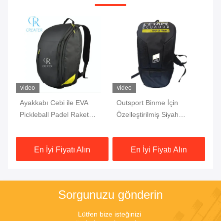
video
video
şu
Ayakkabı Cebi ile EVA
Outsport Binme İçin
Ço
go
Pickleball Padel Raket
Özelleştirilmiş Siyah
Ça
Çantası ODM Bayanlar
Triatlon Kask Çantası Sırt
Lo
Tenis Sırt Çantası
Çantası
Ça
En İyi Fiyatı Alın
En İyi Fiyatı Alın
Sorgunuzu gönderin
Lütfen bize isteğinizi 