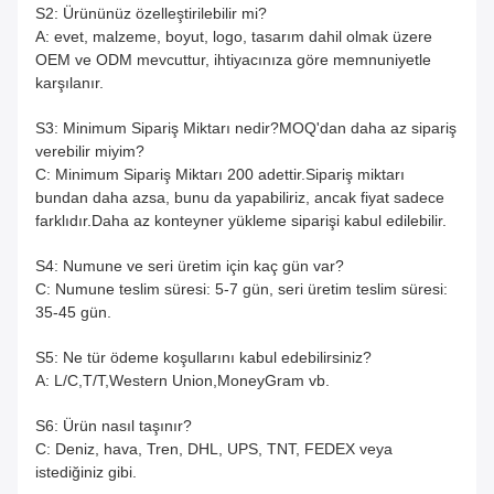
S2: Ürününüz özelleştirilebilir mi?
A: evet, malzeme, boyut, logo, tasarım dahil olmak üzere
OEM ve ODM mevcuttur, ihtiyacınıza göre memnuniyetle
karşılanır.
S3: Minimum Sipariş Miktarı nedir?MOQ'dan daha az sipariş
verebilir miyim?
C: Minimum Sipariş Miktarı 200 adettir.Sipariş miktarı
bundan daha azsa, bunu da yapabiliriz, ancak fiyat sadece
farklıdır.Daha az konteyner yükleme siparişi kabul edilebilir.
S4: Numune ve seri üretim için kaç gün var?
C: Numune teslim süresi: 5-7 gün, seri üretim teslim süresi:
35-45 gün.
S5: Ne tür ödeme koşullarını kabul edebilirsiniz?
A: L/C,T/T,Western Union,MoneyGram vb.
S6: Ürün nasıl taşınır?
C: Deniz, hava, Tren, DHL, UPS, TNT, FEDEX veya
istediğiniz gibi.