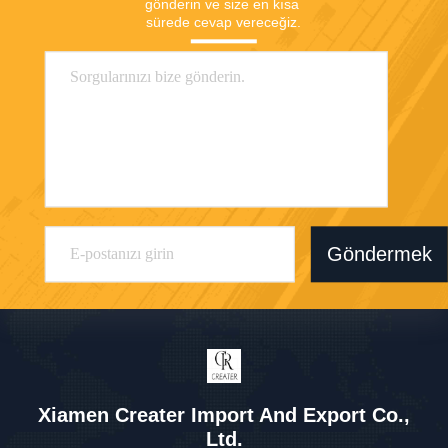
gönderin ve size en kısa 
sürede cevap vereceğiz.
Göndermek
Xiamen Creater Import And Export Co.,
Ltd.