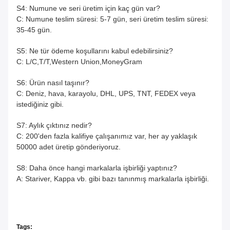
S4: Numune ve seri üretim için kaç gün var?
C: Numune teslim süresi: 5-7 gün, seri üretim teslim süresi:
35-45 gün.
S5: Ne tür ödeme koşullarını kabul edebilirsiniz?
C: L/C,T/T,Western Union,MoneyGram
S6: Ürün nasıl taşınır?
C: Deniz, hava, karayolu, DHL, UPS, TNT, FEDEX veya
istediğiniz gibi.
S7: Aylık çıktınız nedir?
C: 200'den fazla kalifiye çalışanımız var, her ay yaklaşık
50000 adet üretip gönderiyoruz.
S8: Daha önce hangi markalarla işbirliği yaptınız?
A: Stariver, Kappa vb. gibi bazı tanınmış markalarla işbirliği.
Tags: