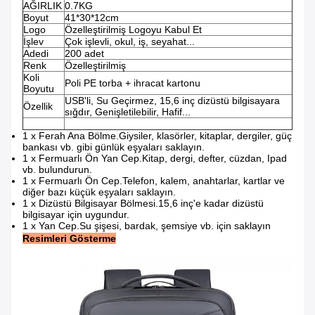
AĞIRLIK
0.7KG
Boyut
41*30*12cm
Logo
Özelleştirilmiş Logoyu Kabul Et
İşlev
Çok işlevli, okul, iş, seyahat...
Adedi
200 adet
Renk
Özelleştirilmiş
Koli
Poli PE torba + ihracat kartonu
Boyutu
USB'li, Su Geçirmez, 15,6 inç dizüstü bilgisayara
Özellik
sığdır, Genişletilebilir, Hafif...
1 x Ferah Ana Bölme.Giysiler, klasörler, kitaplar, dergiler, güç
bankası vb. gibi günlük eşyaları saklayın.
1 x Fermuarlı Ön Yan Cep.Kitap, dergi, defter, cüzdan, Ipad
vb. bulundurun.
1 x Fermuarlı Ön Cep.Telefon, kalem, anahtarlar, kartlar ve
diğer bazı küçük eşyaları saklayın.
1 x Dizüstü Bilgisayar Bölmesi.15,6 inç'e kadar dizüstü
bilgisayar için uygundur.
1 x Yan Cep.Su şişesi, bardak, şemsiye vb. için saklayın
Resimleri Gösterme