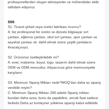
profesyonellerden oluşan teknisyenler ve mühendisler ekibi
istihdam ediyoruz.
SSS
S1: Ticaret şirketi veya üretici fabrikası mısınız?
A: biz profesyonel bir üretici ve dizüstü bilgisayar sırt
çantası, eğlence çantası, okul sırt çantası, spor çantası ve
seyahat çantası vb. dahil olmak üzere çeşitli çantaların
ihracatçısıyız.
S2: Ürününüz özelleştirilebilir mi?
A: evet, malzeme, boyut, logo, tasarım dahil olmak üzere
OEM ve ODM mevcuttur, ihtiyacınıza göre memnuniyetle
karşılanır.
S3: Minimum Sipariş Miktarı nedir?MOQ'dan daha az sipariş
verebilir miyim?
C: Minimum Sipariş Miktarı 200 adettir.Sipariş miktarı
bundan daha azsa, bunu da yapabiliriz, ancak fiyat sadece
farklıdır.Daha az konteyner yükleme siparişi kabul edilebilir.