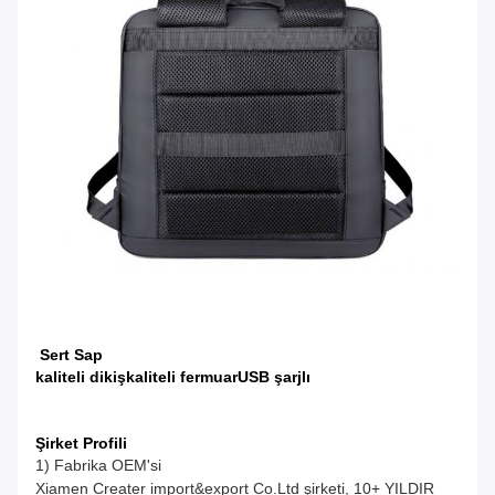
Sert Sap
kaliteli dikiş
kaliteli fermuar
USB şarjlı
Şirket Profili
1) Fabrika OEM'si
Xiamen Creater import&export Co.Ltd şirketi, 10+ YILDIR