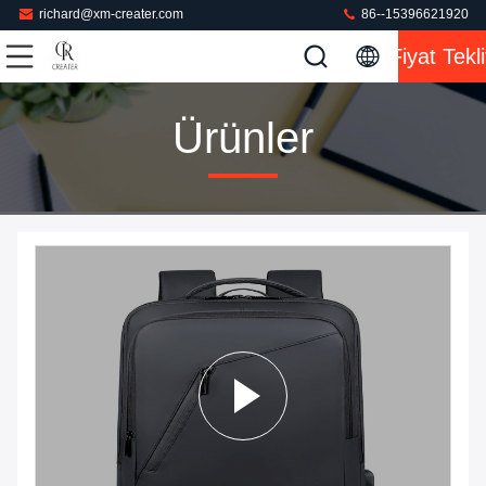
richard@xm-creater.com
86--15396621920
Fiyat Tekli
Ürünler