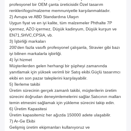
profesyonel bir OEM çanta üreticisidir.Özel tasarım
renkleri/logo/malzeme memnuniyetle karşılanmaktadır.
2) Avrupa ve ABD Standardına Ulaşın
Uygun fiyat ve en iyi kalite, tüm malzemeler Phthalte 7P
içermez, AZO içermez, Düşük kadinyum, Düşük kurşun ve
EN71,SHVC,CPSIA, vb.
3) İşbirliği markaları
200'den fazla vasıflı profesyonel çalışanla, Stravier gibi bazı
iyi bilinen markalarla işbirliği.
4) İyi hizmet
Müşterilerden gelen herhangi bir şüpheyi zamanında
yanıtlamak için yüksek verimli bir Satış ekibi.Güçlü tasarımcı
ekibi en son pazar taleplerini karşılayabilir.
5) İlerleme takibi
Üretim sürecinin gerçek zamanlı takibi, müşterilerin üretim
sürecini doğrudan deneyimlemelerini sağlar.Satıcının malları
temin etmesini sağlamak için yükleme sürecini takip edin.
6) Üretim Kapasitesi
Üretim kapasitemiz her ağızda 150000 adete ulaşabilir.
7) Ar-Ge Ekibi
Gelişmiş üretim ekipmanları kullanıyoruz ve