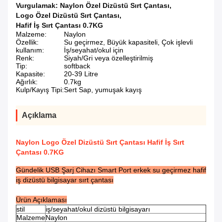
Vurgulamak:
Naylon Özel Dizüstü Sırt Çantası
,
Logo Özel Dizüstü Sırt Çantası
,
Hafif İş Sırt Çantası 0.7KG
Malzeme:
Naylon
Özellik:
Su geçirmez, Büyük kapasiteli, Çok işlevli
kullanım:
İş/seyahat/okul için
Renk:
Siyah/Gri veya özelleştirilmiş
Tip:
softback
Kapasite:
20-39 Litre
Ağırlık:
0.7kg
Kulp/Kayış Tipi:
Sert Sap, yumuşak kayış
Açıklama
Naylon Logo Özel Dizüstü Sırt Çantası Hafif İş Sırt
Çantası 0.7KG
Gündelik USB Şarj Cihazı Smart Port erkek su geçirmez hafif
iş dizüstü bilgisayar sırt çantası
Ürün Açıklaması
stil
iş/seyahat/okul dizüstü bilgisayarı
Malzeme
Naylon