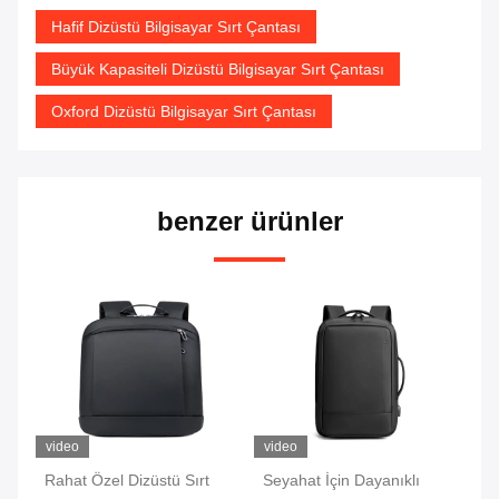
Hafif Dizüstü Bilgisayar Sırt Çantası
Büyük Kapasiteli Dizüstü Bilgisayar Sırt Çantası
Oxford Dizüstü Bilgisayar Sırt Çantası
benzer ürünler
video
video
vi
Rahat Özel Dizüstü Sırt
Seyahat İçin Dayanıklı
İş