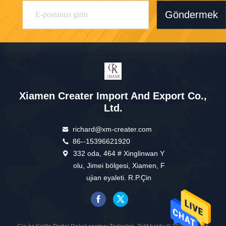
Göndermek
Xiamen Creater Import And Export Co.,
Ltd.
richard@xm-creater.com
86--15396621920
332 oda, 464 # Xinglinwan Y
olu, Jimei bölgesi, Xiamen, F
ujian eyaleti. R.P.Çin