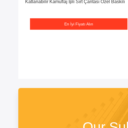
Katlanabilir Kamuflaj İpli Sırt Çantası Özel Baskılı
En İyi Fiyatı Alın
Our Su