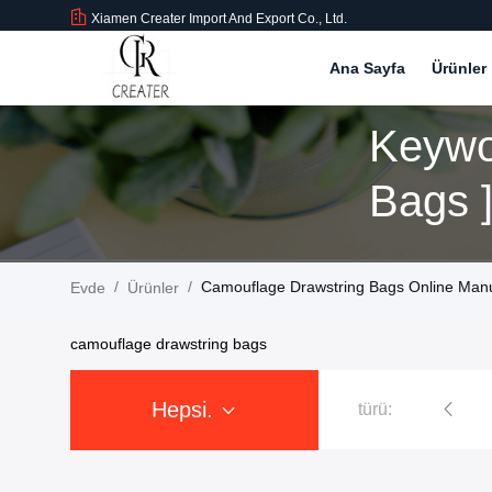
Xiamen Creater Import And Export Co., Ltd.
Ana Sayfa
Ürünler
Keywo
Bags 
/
/
Camouflage Drawstring Bags Online Manu
Evde
Ürünler
camouflage drawstring bags
Hepsi.
türü:
Padel Raket çantası