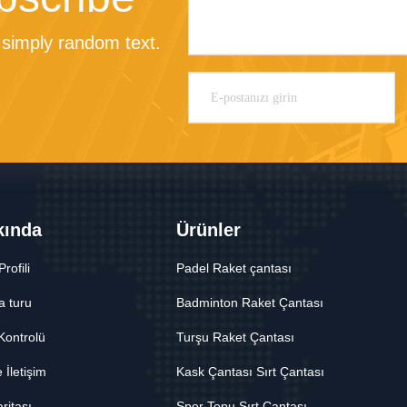
simply random text.
kında
Ürünler
Profili
Padel Raket çantası
a turu
Badminton Raket Çantası
 Kontrolü
Turşu Raket Çantası
 İletişim
Kask Çantası Sırt Çantası
ritası
Spor Topu Sırt Çantası