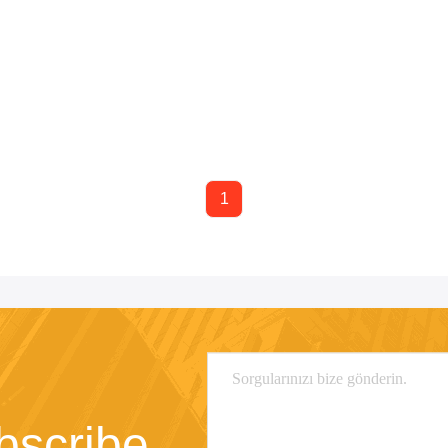
1
bscribe