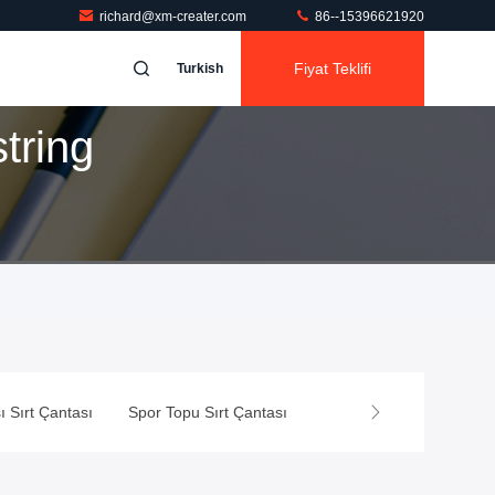
richard@xm-creater.com
86--15396621920
Fiyat Teklifi
Turkish
tring
 Sırt Çantası
Spor Topu Sırt Çantası
Hafif Yürüyüş Sırt Çanta